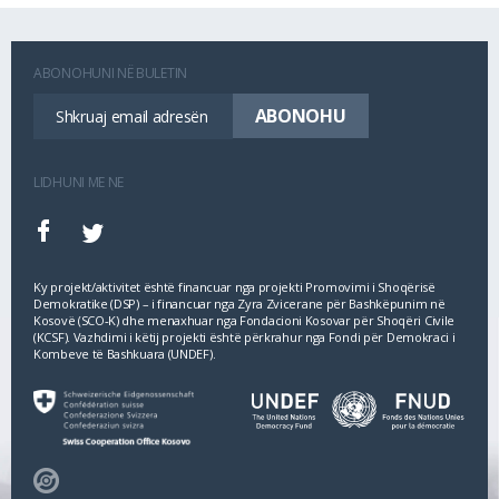
ABONOHUNI NË BULETIN
LIDHUNI ME NE
Ky projekt/aktivitet është financuar nga projekti Promovimi i Shoqërisë
Demokratike (DSP) – i financuar nga Zyra Zvicerane për Bashkëpunim në
Kosovë (SCO‐K) dhe menaxhuar nga Fondacioni Kosovar për Shoqëri Civile
(KCSF). Vazhdimi i këtij projekti është përkrahur nga Fondi për Demokraci i
Kombeve të Bashkuara (UNDEF).