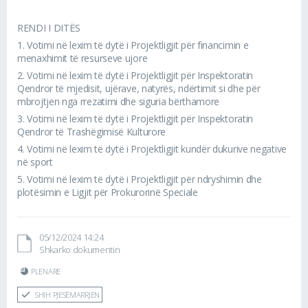
përgjigjura
RENDI I DITËS
1.
Votimi në lexim të dytë i Projektligjit për financimin e
PDK
158 (32.44%)
menaxhimit të resurseve ujore
LVV
228 (46.82%)
2.
Votimi në lexim të dytë i Projektligjit për Inspektoratin
AAK
73 (14.99%)
Qendror të mjedisit, ujërave, natyrës, ndërtimit si dhe për
mbrojtjen nga rrezatimi dhe siguria bërthamore
LDK
21 (4.31%)
3.
Votimi në lexim të dytë i Projektligjit për Inspektoratin
MULTIETNIK
7 (1.44%)
Qendror të Trashëgimisë Kulturore
4.
Votimi në lexim të dytë i Projektligjit kundër dukurive negative
në sport
5.
Votimi në lexim të dytë i Projektligjit për ndryshimin dhe
plotësimin e Ligjit për Prokurorinë Speciale
05/12/2024 14:24
Shkarko dokumentin
PLENARE
SHIH PJESËMARRJEN