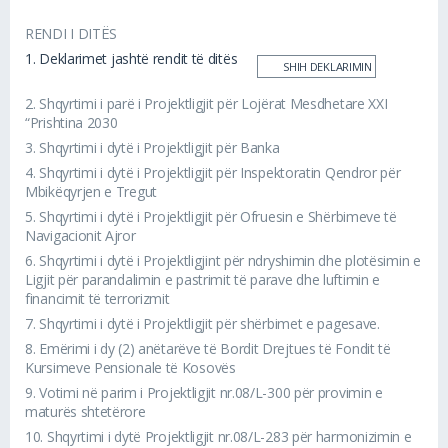
RENDI I DITËS
1.
Deklarimet jashtë rendit të ditës
SHIH DEKLARIMIN
2.
Shqyrtimi i parë i Projektligjit për Lojërat Mesdhetare XXI
“Prishtina 2030
3.
Shqyrtimi i dytë i Projektligjit për Banka
4.
Shqyrtimi i dytë i Projektligjit për Inspektoratin Qendror për
Mbikëqyrjen e Tregut
5.
Shqyrtimi i dytë i Projektligjit për Ofruesin e Shërbimeve të
Navigacionit Ajror
6.
Shqyrtimi i dytë i Projektligjint për ndryshimin dhe plotësimin e
Ligjit për parandalimin e pastrimit të parave dhe luftimin e
financimit të terrorizmit
7.
Shqyrtimi i dytë i Projektligjit për shërbimet e pagesave.
8.
Emërimi i dy (2) anëtarëve të Bordit Drejtues të Fondit të
Kursimeve Pensionale të Kosovës
9.
Votimi në parim i Projektligjit nr.08/L-300 për provimin e
maturës shtetërore
10.
Shqyrtimi i dytë Projektligjit nr.08/L-283 për harmonizimin e