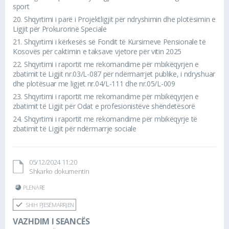
sport
20.
Shqyrtimi i parë i Projektligjit për ndryshimin dhe plotësimin e
Ligjit për Prokurorinë Speciale
21.
Shqyrtimi i kërkesës së Fondit të Kursimeve Pensionale të
Kosovës për caktimin e taksave vjetore për vitin 2025
22.
Shqyrtimi i raportit me rekomandime për mbikëqyrjen e
zbatimit të Ligjit nr.03/L-087 për ndërmarrjet publike, i ndryshuar
dhe plotësuar me ligjet nr.04/L-111 dhe nr.05/L-009
23.
Shqyrtimi i raportit me rekomandime për mbikëqyrjen e
zbatimit të Ligjit për Odat e profesionistëve shëndetësorë
24.
Shqyrtimi i raportit me rekomandime për mbikëqyrje të
zbatimit të Ligjit për ndërmarrje sociale
05/12/2024 11:20
Shkarko dokumentin
PLENARE
SHIH PJESËMARRJEN
VAZHDIM I SEANCËS