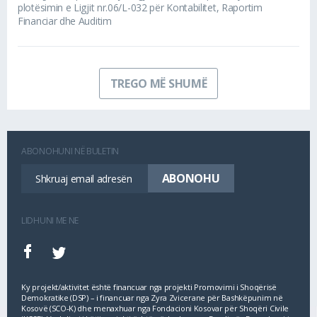
plotësimin e Ligjit nr.06/L-032 për Kontabilitet, Raportim
Financiar dhe Auditim
TREGO MË SHUMË
ABONOHUNI NË BULETIN
LIDHUNI ME NE
Ky projekt/aktivitet është financuar nga projekti Promovimi i Shoqërisë
Demokratike (DSP) – i financuar nga Zyra Zvicerane për Bashkëpunim në
Kosovë (SCO‐K) dhe menaxhuar nga Fondacioni Kosovar për Shoqëri Civile