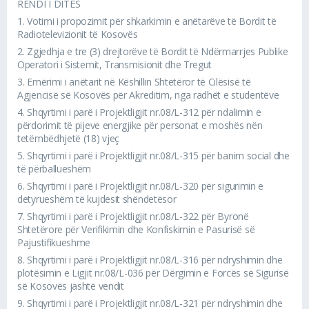
RENDI I DITËS
1.
Votimi i propozimit për shkarkimin e anëtarëve të Bordit të
Radiotelevizionit të Kosovës
2.
Zgjedhja e tre (3) drejtorëve të Bordit të Ndërmarrjes Publike
Operatori i Sistemit, Transmisionit dhe Tregut
3.
Emërimi i anëtarit në Këshillin Shtetëror të Cilësisë të
Agjencisë së Kosovës për Akreditim, nga radhët e studentëve
4.
Shqyrtimi i parë i Projektligjit nr.08/L-312 për ndalimin e
përdorimit të pijeve energjike për personat e moshës nën
tetëmbëdhjetë (18) vjeç
5.
Shqyrtimi i parë i Projektligjit nr.08/L-315 për banim social dhe
të përballueshëm
6.
Shqyrtimi i parë i Projektligjit nr.08/L-320 për sigurimin e
detyrueshëm të kujdesit shëndetësor
7.
Shqyrtimi i parë i Projektligjit nr.08/L-322 për Byronë
Shtetërore për Verifikimin dhe Konfiskimin e Pasurisë së
Pajustifikueshme
8.
Shqyrtimi i parë i Projektligjit nr.08/L-316 për ndryshimin dhe
plotësimin e Ligjit nr.08/L-036 për Dërgimin e Forcës së Sigurisë
së Kosovës jashtë vendit
9.
Shqyrtimi i parë i Projektligjit nr.08/L-321 për ndryshimin dhe