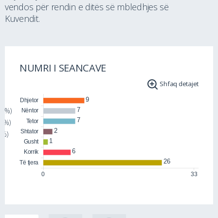
vendos për rendin e ditës së mbledhjes së
Kuvendit.
NUMRI I SEANCAVE
Shfaq detajet
44%)
82%)
9%)
%)