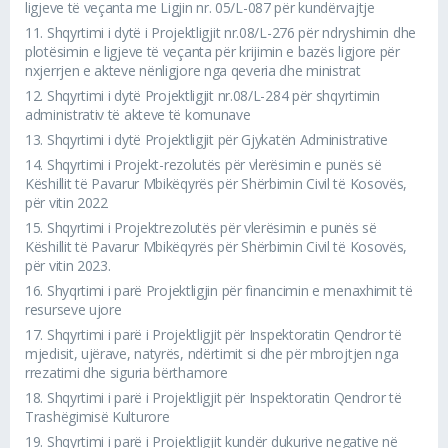
ligjeve të veçanta me Ligjin nr. 05/L-087 për kundërvajtje
11.
Shqyrtimi i dytë i Projektligjit nr.08/L-276 për ndryshimin dhe
plotësimin e ligjeve të veçanta për krijimin e bazës ligjore për
nxjerrjen e akteve nënligjore nga qeveria dhe ministrat
12.
Shqyrtimi i dytë Projektligjit nr.08/L-284 për shqyrtimin
administrativ të akteve të komunave
13.
Shqyrtimi i dytë Projektligjit për Gjykatën Administrative
14.
Shqyrtimi i Projekt-rezolutës për vlerësimin e punës së
Këshillit të Pavarur Mbikëqyrës për Shërbimin Civil të Kosovës,
për vitin 2022
15.
Shqyrtimi i Projektrezolutës për vlerësimin e punës së
Këshillit të Pavarur Mbikëqyrës për Shërbimin Civil të Kosovës,
për vitin 2023.
16.
Shyqrtimi i parë Projektligjin për financimin e menaxhimit të
resurseve ujore
17.
Shqyrtimi i parë i Projektligjit për Inspektoratin Qendror të
mjedisit, ujërave, natyrës, ndërtimit si dhe për mbrojtjen nga
rrezatimi dhe siguria bërthamore
18.
Shqyrtimi i parë i Projektligjit për Inspektoratin Qendror të
Trashëgimisë Kulturore
19.
Shqyrtimi i parë i Projektligjit kundër dukurive negative në