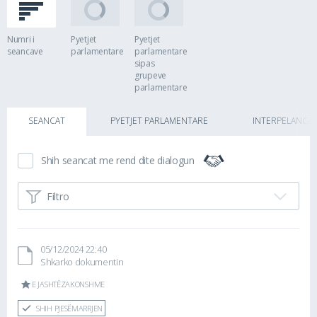
Numri i
Pyetjet
Pyetjet
seancave
parlamentare
parlamentare
sipas
grupeve
parlamentare
SEANCAT
PYETJET PARLAMENTARE
INTERPELANCA
Shih seancat me rend dite dialogun
Filtro
05/12/2024 22:40
Shkarko dokumentin
E JASHTËZAKONSHME
88%
SHIH PJESËMARRJEN
428 nga 485 pyetje të