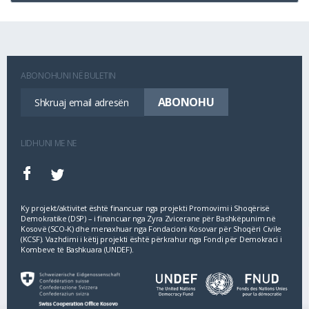
ABONOHUNI NË BULETIN
LIDHUNI ME NE
Ky projekt/aktivitet është financuar nga projekti Promovimi i Shoqërisë
Demokratike (DSP) – i financuar nga Zyra Zvicerane për Bashkëpunim në
Kosovë (SCO‐K) dhe menaxhuar nga Fondacioni Kosovar për Shoqëri Civile
(KCSF). Vazhdimi i këtij projekti është përkrahur nga Fondi për Demokraci i
Kombeve të Bashkuara (UNDEF).