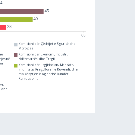
Komisioni për Çështjet e Sigurisë dhe
Mbrojtjes
në
Komisioni për Ekonomi, Industri,
Komisioni për t
rjes në
Ndërmarrësi dhe Tregti
Komuniteteve 
ën
Komisioni për Legjislacion, Mandate,
Imunitete, Rregulloren e Kuvendit dhe
Komisioni për 
mbikëqyrjen e Agjencisë kundër
Korrupsionit
Komisioni për 
ke,
Imunitete, Rre
l dhe
mbikëqyrjen e
Korrupsionit