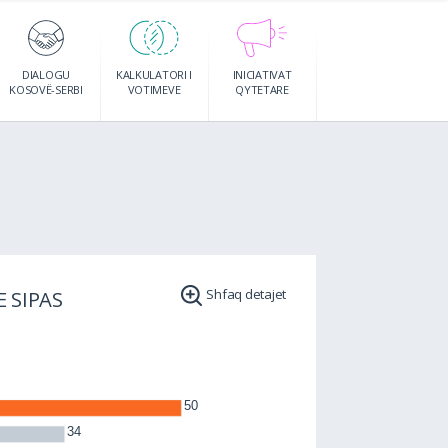
DIALOGU
KALKULATORI I
INICIATIVAT
KOSOVË-SERBI
VOTIMEVE
QYTETARE
 SIPAS
Shfaq detajet
KOHËZGJAT
KOMISIONE