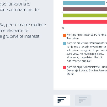
po funksionale.
kanë autorizim për të
, për të marrë njoftime
ike
 me ekspertë të
Komisioni për Buxhet, Punë dhe
ë grupeve të interesit
Transfere
Komisioni Hetimor Parlamentar 
ioni për Administratë Publike,
lidhje me procesin e vendimmar
sje Lokale, Zhvillim Rajonal dhe
sektorin e energjisë për periudh
a
2006-2022, në nivelin legjislativ,
ekzekutiv, rregullator dhe në
ioni për Shëndetësi dhe
ndërmarrje publike
enie Sociale
ioni për Punë të Jashtme dhe
Komisioni për Administratë Publi
orë
Qeverisje Lokale, Zhvillim Rajona
Media