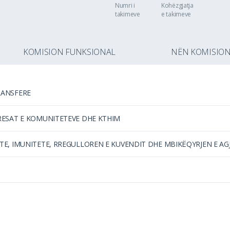
Numri i
Kohëzgjatja
takimeve
e takimeve
Muaji
Muaji
2022
2022
KOMISION FUNKSIONAL
NËN KOMISIO
RANSFERE
ERESAT E KOMUNITETEVE DHE KTHIM
ATE, IMUNITETE, RREGULLOREN E KUVENDIT DHE MBIKËQYRJEN E A