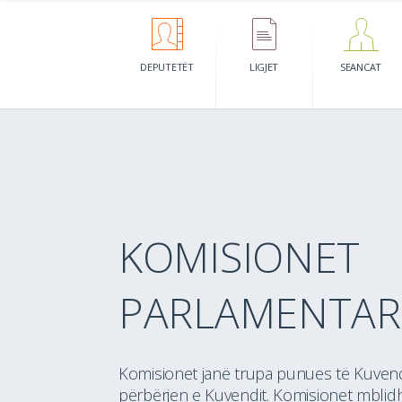
DEPUTETËT
LIGJET
SEANCAT
KOMISIONET
KOHËZGJATJA E TAKIMEVE SIP
KOMISIONEVE (NË ORË)
PARLAMENTAR
Komisionet janë trupa punues të Kuven
përbërjen e Kuvendit. Komisionet mblid