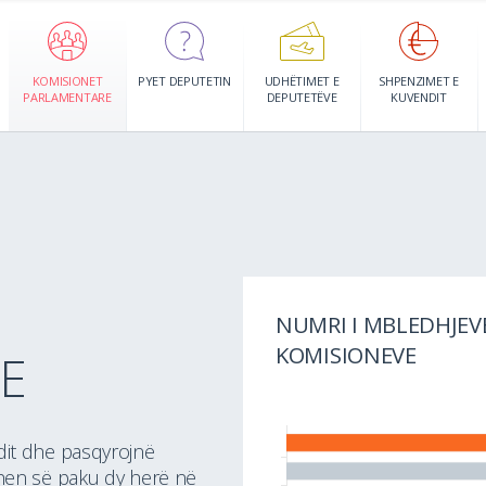
KOMISIONET
PYET DEPUTETIN
UDHËTIMET E
SHPENZIMET E
PARLAMENTARE
DEPUTETËVE
KUVENDIT
AS
Shfaq detajet
NUMRI I MBLEDHJEVE
KOMISIONEVE
E
dit dhe pasqyrojnë
hen së paku dy herë në