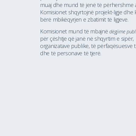
muaj dhe mund të jenë të përhershme a
Komisionet shqyrtojnë projekt-ligje dhe 
bërë mbikëqyrjen e zbatimit të ligjeve.
Komisionet mund të mbajnë
dëgjime publ
për çështje që janë në shqyrtim e sipër,
organizatave publike, të përfaqësuesve t
dhe të personave të tjerë.
Komisioni për të Drejtat dhe Interesat e
Komis
Komuniteteve dhe Kthim
Qeveri
Medi
Komisioni për Integrim Evropian
Komis
Mirëq
Komisioni për Legjislacion, Mandate,
Komis
Imunitete, Rregulloren e Kuvendit dhe
Diasp
mbikëqyrjen e Agjencisë kundër
Korrupsionit