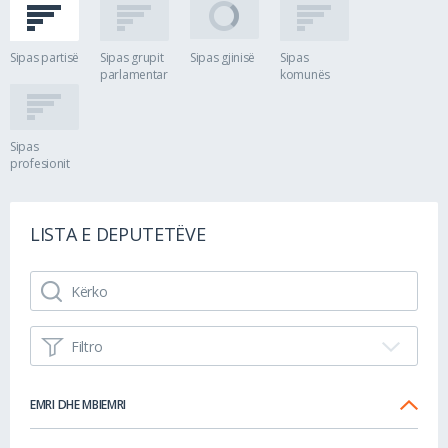
Sipas partisë
Sipas grupit
Sipas gjinisë
Sipas
parlamentar
komunës
Sipas
profesionit
LISTA E DEPUTETËVE
Filtro
EMRI DHE MBIEMRI