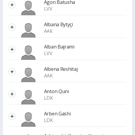
Agon Batusha
LVV
Albana Bytyçi
AAK
Alban Bajrami
LVV
Albena Reshitaj
AAK
Anton Quni
LDK
Arben Gashi
LDK