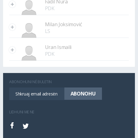
Fadil Nura
PDK
Milan Joksimović
LS
Uran Ismaili
PDK
ABONOHUNI NË BULETIN
LIDHUNI ME NE