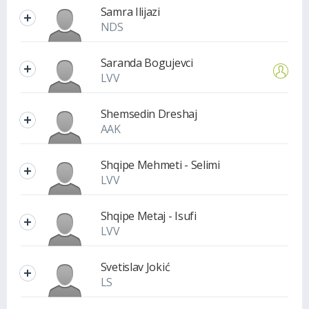
Samra Ilijazi
NDS
Saranda Bogujevci
LVV
Shemsedin Dreshaj
AAK
Shqipe Mehmeti - Selimi
LVV
Shqipe Metaj - Isufi
LVV
Svetislav Jokić
LS