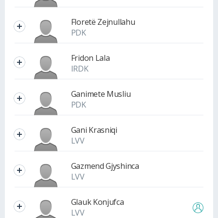
Floretë Zejnullahu
PDK
Fridon Lala
IRDK
Ganimete Musliu
PDK
Gani Krasniqi
LVV
Gazmend Gjyshinca
LVV
Glauk Konjufca
LVV