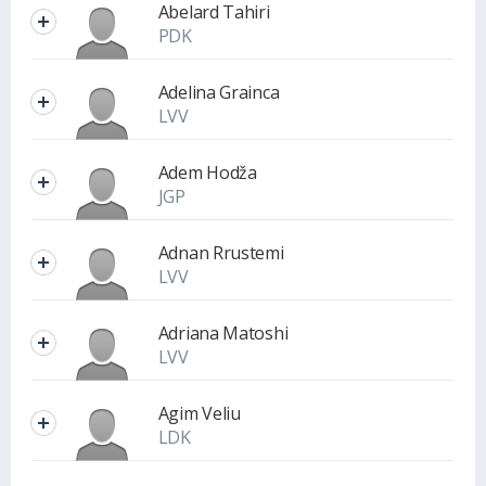
Abelard Tahiri
PDK
GRA
40 (33.61%)
BURRA
79 (66.39%)
Adelina Grainca
LVV
Adem Hodža
JGP
Adnan Rrustemi
LVV
Adriana Matoshi
LVV
Agim Veliu
LDK