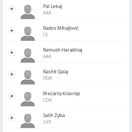
Pal Lekaj
AAK
Rados Mihajlović
LS
Ramush Haradinaj
AAK
Rashit Qalaj
PDK
Rrezarta Krasniqi
LDK
Salih Zyba
LVV