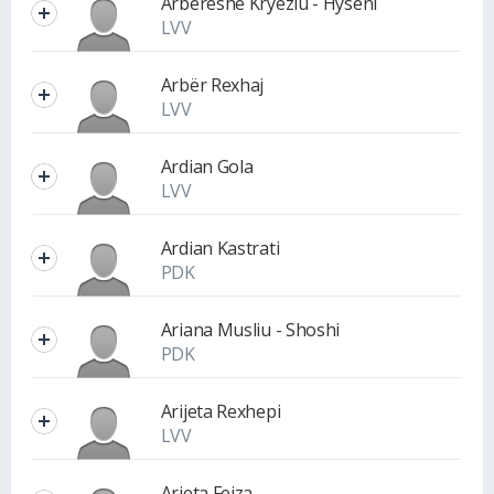
Arbëreshë Kryeziu - Hyseni
LVV
Arbër Rexhaj
LVV
Ardian Gola
LVV
Ardian Kastrati
PDK
Ariana Musliu - Shoshi
PDK
Arijeta Rexhepi
LVV
Arjeta Fejza