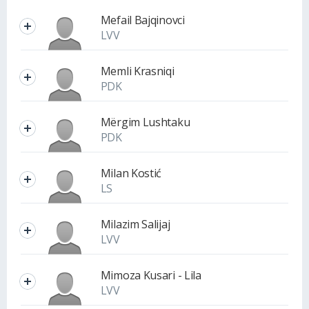
Mefail Bajqinovci
LVV
Memli Krasniqi
PDK
Mërgim Lushtaku
PDK
Milan Kostić
LS
Milazim Salijaj
LVV
Mimoza Kusari - Lila
LVV