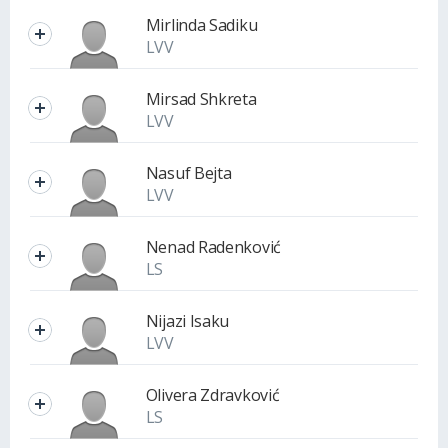
Mirlinda Sadiku
LVV
Mirsad Shkreta
LVV
Nasuf Bejta
LVV
Nenad Radenković
LS
Nijazi Isaku
LVV
Olivera Zdravković
LS