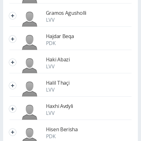
Gramos Agusholli
LVV
Hajdar Beqa
PDK
Haki Abazi
LVV
Halil Thaçi
LVV
Haxhi Avdyli
LVV
Hisen Berisha
PDK