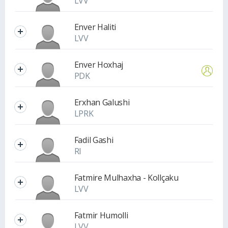
LVV
Enver Haliti
LVV
Enver Hoxhaj
PDK
Erxhan Galushi
LPRK
Fadil Gashi
RI
Fatmire Mulhaxha - Kollçaku
LVV
Fatmir Humolli
LVV