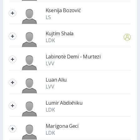
Ksenija Bozović
LS
Kujtim Shala
LDK
Labinotë Demi - Murtezi
LVV
Luan Aliu
LVV
Lumir Abdixhiku
LDK
Marigona Geci
LDK