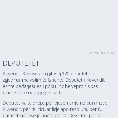
SHPËRNDAJ
DEPUTETËT
Kuvendi i Kosovës ka gjithsej 120 deputetë të
zgjedhur me votim të fshehtë. Deputeti i Kuvendit
është përfaqësues i popullit dhe vepron sipas
bindjes dhe ndërgjegjes së tij.
Deputeti ka të drejtë për pjesëmarrje në punimet e
Kuvendit, për të iniciuar ligje apo rezoluta, për t’u
parashtruar pyetje anëtarëve të Qeverisë, për të