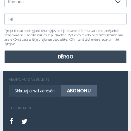
Pyetjet të cilat nxisin gjuhë të urrejtjes, nuk janë qartë të formuluara dhe janë jashtë
tematikave të Kuvendit, nuk do të publikohen. Pyetjet do të kalojnë përmes filtrimit nga
ana e KDI-së para se të ju drejtohen deputetëve. KDI mbanë të drejtën e redaktimit të
pyetjeve.
ABONOHUNI NË BULETIN
LIDHUNI ME NE